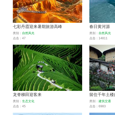
七彩丹霞迎来暑期旅游高峰
春日黄河源
类别：
自然风光
类别：
自然风光
点击：47
点击：14811
龙脊梯田迎客来
留住千年土楼的
类别：
生态文化
类别：
建筑交通
点击：45
点击：6983