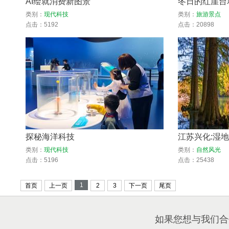
AI绘就消费新图景
冬日的红崖台
类别：
现代科技
类别：
旅游景点
点击：5192
点击：20898
探秘海洋科技
江苏兴化:湿地
类别：
现代科技
类别：
自然风光
点击：5196
点击：25438
1
首页
上一页
2
3
下一页
尾页
如果您想与我们合