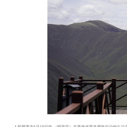
人民网果洛6月19日电 （顾斐菲）在青海省果洛藏族自治州久治县