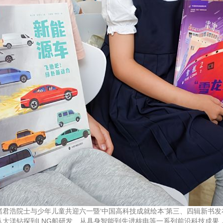
—褚君浩院士与少年儿童共迎六一暨‘中国高科技成就绘本’第三、四辑新书
大洋钻探到LNG船研发、从具身智能到先进核电等一系列前沿科技成果