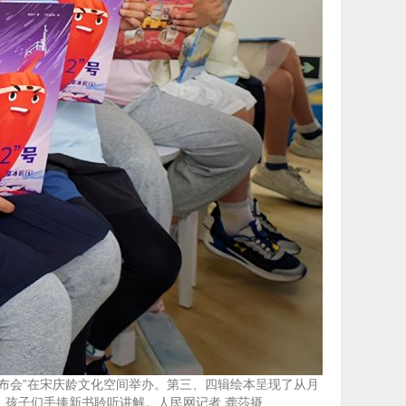
发布会”在宋庆龄文化空间举办。第三、四辑绘本呈现了从月
，孩子们手捧新书聆听讲解。人民网记者 龚莎摄