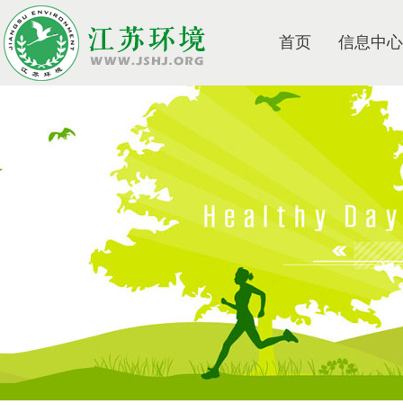
首页
信息中心