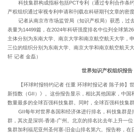
科技集群构成指标包括PCT专利（通过专利合作条约
产权组织通过审视专利申请和刊载在科研期刊文章的密
记者从南京市市场监管局（知识产权局）获悉，过去5年
表量为14499篇，在2024年科研强度排名中位列全球第
主体分别为东南大学、南京大学和南京航空航天大学，
三位的组织分别为东南大学、南京大学和南京航空航天大
轩 记者 金磊）
世界知识产权组织报告
【环球时报特约记者 任重 环球时报记者 陈子帅】世界
新指数（GII）》。这份报告显示，相比其他国家，中国
数量最多的全球百强科技集群。同时，全球百强科技集
GII每年对世界各国和经济体进行排名，科技集群是
群，其次是深圳-香港-广州。北京的排名比去年上升一
集群加利福尼亚州圣何塞-旧金山排名第六。报告称，在