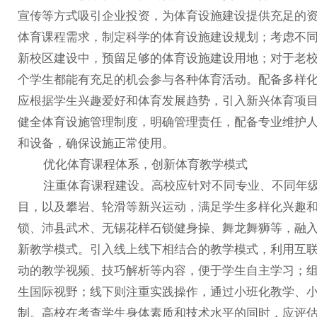
宣传等方式吸引企业投资，为体育设施建设提供充足的
体育课程需求，制定科学的体育设施建设规划；考虑不
新校区建设中，预留足够的体育设施建设用地；对于老
个学生都能有充足的机会参与各种体育活动。配备多样
应根据学生兴趣爱好和体育发展趋势，引入新兴体育项
健全体育设施管理制度，明确管理责任，配备专业维护
和设备，确保设施正常使用。
优化体育课程体系，创新体育教学模式
注重体育课程建设。高校应针对不同专业、不同年级
目，以及攀岩、轮滑等新兴运动，满足学生多样化兴趣
锁、沛县武术、无锡花样石锁健身操、舞龙舞狮等，融
新教学模式。引入线上线下相结合的教学模式，利用互
动的教学视频、技巧解析等内容，便于学生自主学习；
生国际视野；线下则注重实践操作，通过小班化教学、
制。高校在考查学生身体素质和技术水平的同时，应评