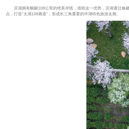
滨湖拥有蜿蜒108公里的绝美岸线，借助这一优势，滨湖通过修建
点，打造“太湖108廊道”，形成长三角重要的环湖特色旅游走廊。