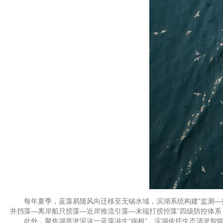
每年夏季，蓝藻易随风向迁移至无锡水域，滨湖系统构建“监测—打
井挡藻—离岸船只捞藻—近岸推流引藻—末端打捞控藻”四级防控体系
此外，聚焦湖底淤泥这一蓝藻滋生“病根”，滨湖依托生态清淤智能化